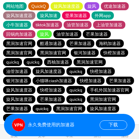
网站地图
QuickQ
旋风加速度器
旋风
优途加速器
旋风加速度器
旋风加速
坚果加速器
外网app
小牛加速器
tiktok加速器
油管加速器
上油管加速器
回锅肉加速器
旋风
油管加速器
芒果加速器
黑洞加速官网
酷通加速器
芒果加速器
海鸥加速器
黑洞加速官网
黑洞加速官网
银河加速器
快橙加速器
quickq
quickq
西柚加速器
黑洞加速官网
油管加速器
旋风加速度器
quickq
快橙加速器
银河加速器
小猫咪ciash加速器
快橙加速器
芒果加速器
旋风加速度器
快橙加速器
quickq
手机外国加速器官网
旋风加速度器
芒果加速器
quickq
黑洞加速官网
芒果加速器
quickq
黑洞加速官网
旋风加速度器
quickq
暴雪vp
永久免费使用的加速器
下载
0.150954s
首页
安卓
苹果
排行
推荐