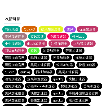
友情链接
网站地图
QuickQ
旋风加速度器
旋风
优途加速器
旋风加速度器
旋风加速
坚果加速器
外网app
小牛加速器
tiktok加速器
油管加速器
上油管加速器
回锅肉加速器
旋风
油管加速器
芒果加速器
黑洞加速官网
酷通加速器
芒果加速器
海鸥加速器
黑洞加速官网
黑洞加速官网
银河加速器
快橙加速器
quickq
quickq
西柚加速器
黑洞加速官网
油管加速器
旋风加速度器
quickq
快橙加速器
银河加速器
小猫咪ciash加速器
快橙加速器
芒果加速器
旋风加速度器
快橙加速器
quickq
手机外国加速器官网
旋风加速度器
芒果加速器
quickq
黑洞加速官网