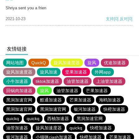
Shriya sent you a frien
2021-10-23
支持
[0]
反对
[0]
友情链接
网站地图
QuickQ
旋风加速度器
旋风
优途加速器
旋风加速度器
旋风加速
坚果加速器
外网app
小牛加速器
tiktok加速器
油管加速器
上油管加速器
回锅肉加速器
旋风
油管加速器
芒果加速器
黑洞加速官网
酷通加速器
芒果加速器
海鸥加速器
黑洞加速官网
黑洞加速官网
银河加速器
快橙加速器
quickq
quickq
西柚加速器
黑洞加速官网
油管加速器
旋风加速度器
quickq
快橙加速器
银河加速器
小猫咪ciash加速器
快橙加速器
芒果加速器