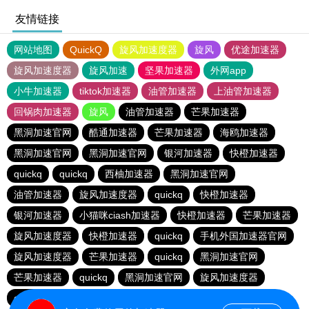
友情链接
网站地图
QuickQ
旋风加速度器
旋风
优途加速器
旋风加速度器
旋风加速
坚果加速器
外网app
小牛加速器
tiktok加速器
油管加速器
上油管加速器
回锅肉加速器
旋风
油管加速器
芒果加速器
黑洞加速官网
酷通加速器
芒果加速器
海鸥加速器
黑洞加速官网
黑洞加速官网
银河加速器
快橙加速器
quickq
quickq
西柚加速器
黑洞加速官网
油管加速器
旋风加速度器
quickq
快橙加速器
银河加速器
小猫咪ciash加速器
快橙加速器
芒果加速器
旋风加速度器
快橙加速器
quickq
手机外国加速器官网
旋风加速度器
芒果加速器
quickq
黑洞加速官网
芒果加速器
quickq
黑洞加速官网
旋风加速度器
quickq
暴雪vp