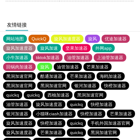
友情链接
网站地图
QuickQ
旋风加速度器
旋风
优途加速器
旋风加速度器
旋风加速
坚果加速器
外网app
小牛加速器
tiktok加速器
油管加速器
上油管加速器
回锅肉加速器
旋风
油管加速器
芒果加速器
黑洞加速官网
酷通加速器
芒果加速器
海鸥加速器
黑洞加速官网
黑洞加速官网
银河加速器
快橙加速器
quickq
quickq
西柚加速器
黑洞加速官网
油管加速器
旋风加速度器
quickq
快橙加速器
银河加速器
小猫咪ciash加速器
快橙加速器
芒果加速器
旋风加速度器
快橙加速器
quickq
手机外国加速器官网
旋风加速度器
芒果加速器
quickq
黑洞加速官网