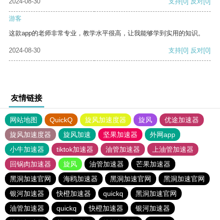
2024-08-30
支持
[0]
反对
[0]
游客
这款app的老师非常专业，教学水平很高，让我能够学到实用的知识。
2024-08-30
支持
[0]
反对
[0]
友情链接
网站地图
QuickQ
旋风加速度器
旋风
优途加速器
旋风加速度器
旋风加速
坚果加速器
外网app
小牛加速器
tiktok加速器
油管加速器
上油管加速器
回锅肉加速器
旋风
油管加速器
芒果加速器
黑洞加速官网
海鸥加速器
黑洞加速官网
黑洞加速官网
银河加速器
快橙加速器
quickq
黑洞加速官网
油管加速器
quickq
快橙加速器
银河加速器