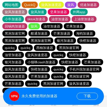
网站地图
QuickQ
旋风加速度器
旋风
优途加速器
旋风加速度器
旋风加速
坚果加速器
外网app
小牛加速器
tiktok加速器
油管加速器
上油管加速器
回锅肉加速器
旋风
油管加速器
芒果加速器
黑洞加速官网
酷通加速器
芒果加速器
海鸥加速器
黑洞加速官网
黑洞加速官网
银河加速器
快橙加速器
quickq
quickq
西柚加速器
黑洞加速官网
油管加速器
旋风加速度器
quickq
快橙加速器
银河加速器
小猫咪ciash加速器
快橙加速器
芒果加速器
旋风加速度器
快橙加速器
quickq
手机外国加速器官网
旋风加速度器
芒果加速器
quickq
黑洞加速官网
芒果加速器
quickq
黑洞加速官网
旋风加速度器
quickq
暴雪vp
永久免费使用的加速器
下载
0.122130s
首页
安卓
苹果
排行
推荐