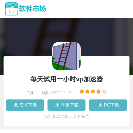
每天试用一小时vp加速器
工具
|
时间：2023-11-12
|
安卓下载
苹果下载
PC下载
安卓市场，安全绿色