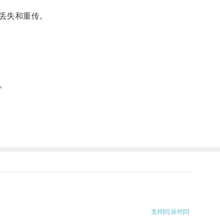
丢失和重传。
。
支持
[0]
反对
[0]