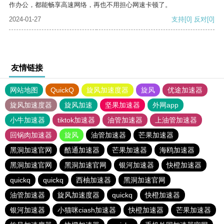
作办公，都能畅享高速网络，再也不用担心网速卡顿了。
2024-01-27
支持
[0]
反对
[0]
友情链接
网站地图
QuickQ
旋风加速度器
旋风
优途加速器
旋风加速度器
旋风加速
坚果加速器
外网app
小牛加速器
tiktok加速器
油管加速器
上油管加速器
回锅肉加速器
旋风
油管加速器
芒果加速器
黑洞加速官网
酷通加速器
芒果加速器
海鸥加速器
黑洞加速官网
黑洞加速官网
银河加速器
快橙加速器
quickq
quickq
西柚加速器
黑洞加速官网
油管加速器
旋风加速度器
quickq
快橙加速器
银河加速器
小猫咪ciash加速器
快橙加速器
芒果加速器